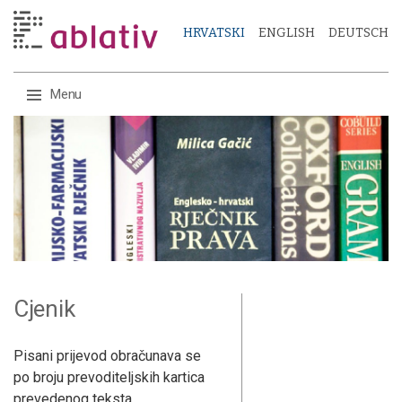
HRVATSKI
ENGLISH
DEUTSCH
Menu
Skip
to
content
Cjenik
Pisani prijevod obračunava se
po broju prevoditeljskih kartica
prevedenog teksta.