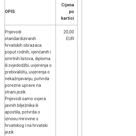
Cijena
OPIS
po
kartici
Prijevodi
20,00
standardiziranih
EUR
hrvatskih obrazaca
poput rodnih, vjenčanih i
smrtnih listova, diploma
ili svjedodžbi, uvjerenja o
prebivalištu, uvjerenja o
nekažnjavanju, potvrda
porezne uprave na
strani jezik.
Prijevodi samo ovjera
javnih bilježnika ili
apostila, potvrda o
iznosu mirovine s
hrvatskog i na hrvatski
jezik.