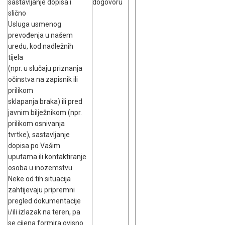
sastavljanje dopisa i
dogovoru
slično
Usluga usmenog
prevođenja u našem
uredu, kod nadležnih
tijela
(npr. u slučaju priznanja
očinstva na zapisnik ili
prilikom
sklapanja braka) ili pred
javnim bilježnikom (npr.
prilikom osnivanja
tvrtke), sastavljanje
dopisa po Vašim
uputama ili kontaktiranje
osoba u inozemstvu.
Neke od tih situacija
zahtijevaju pripremni
pregled dokumentacije
i/ili izlazak na teren, pa
se cijena formira ovisno